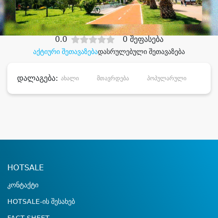
დიდი დანაზოგით
0.0
0 შეფასება
აქტიური შეთავაზება
დასრულებული შეთავაზება
დალაგება:
ახალი
მთავრდება
პოპულარული
დანა
HOTSALE
კონტაქტი
HOTSALE-ის შესახებ