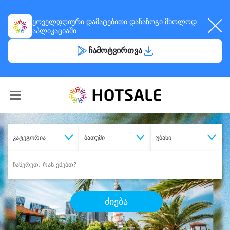
ყოველდღიური
დამატებითი დანაზოგი
მხოლოდ
აპლიკაციაში
ჩამოტვირთვა
კატეგორია
ბათუმი
უბანი
ძიება
შეიძინე
სასურველი მომსახურება