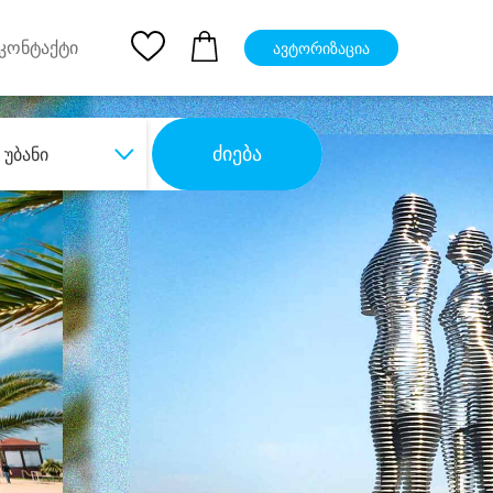
pp
Ios App
კონტაქტი
ავტორიზაცია
ძიება
უბანი
ბა
დიდი დანაზოგით