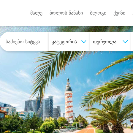
Android A
უქტებზე
მალე
ბოლოს ნანახი
ბლოგი
ქვიზი
კატეგორია
თერჯოლა
შეიძინე
სასურველი მომსახურე