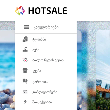
დანაზოგი
საყვარელ პროდ
კატეგორიები
ტურიზმი
აუზი
ბოლო წუთის აქცია
კვება
გართობა
კონდიციონერი
შოკ აქციები