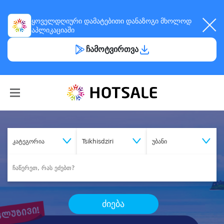
ყოველდღიური
დამატებითი დანაზოგი
მხოლოდ
აპლიკაციაში
ჩამოტვირთვა
კატეგორია
Tsikhisdziri
უბანი
ძიება