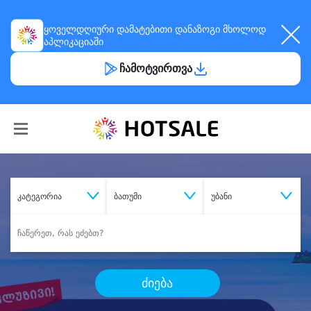
ყოველდღიური
დამატებითი დანაზოგი
მხოლოდ
აპლიკაციაში
ჩამოტვირთვა
კატეგორია
ბათუმი
უბანი
ძიება