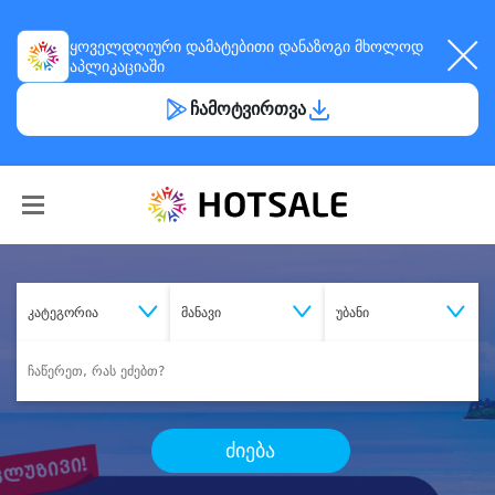
ყოველდღიური
დამატებითი დანაზოგი
მხოლოდ
აპლიკაციაში
ჩამოტვირთვა
კატეგორია
მანავი
უბანი
ძიება