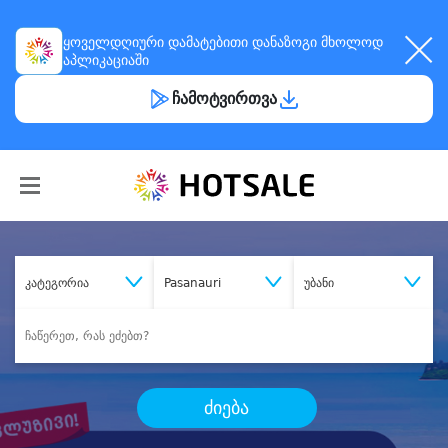
ყოველდღიური
დამატებითი დანაზოგი
მხოლოდ
აპლიკაციაში
ჩამოტვირთვა
კატეგორია
Pasanauri
უბანი
ძიება