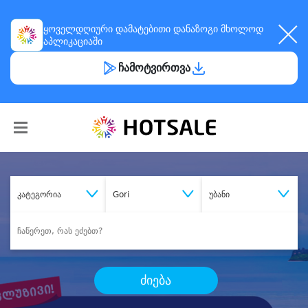
ყოველდღიური
დამატებითი დანაზოგი
მხოლოდ
აპლიკაციაში
ჩამოტვირთვა
კატეგორია
Gori
უბანი
ძიება