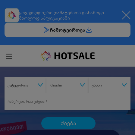
ყოველდღიური
დამატებითი დანაზოგი
მხოლოდ აპლიკაციაში
ჩამოტვირთვა
კატეგორია
Khashmi
უბანი
ძიება