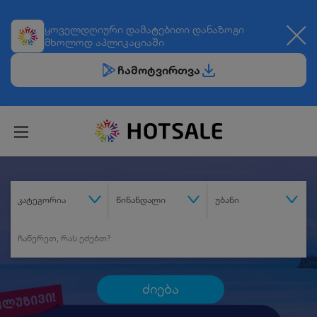
ყოველდღიური
დამატებითი დანაზოგი
მხოლოდ აპლიკაციაში
ჩამოტვირთვა
კატეგორია
წინანდალი
უბანი
ძიება