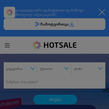
ყოველდღიური
დამატებითი დანაზოგი
მხოლოდ აპლიკაციაში
ჩამოტვირთვა
კატეგორია
ქუთაისი
უბანი
ძიება