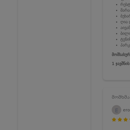
რეს
მარა
ბუხა
ღია 
აივა
ბილ
ტენი
პარკ
მომსახურ
1 ჯავშნი
მომხმა
E
er