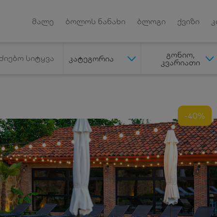
Android App
დუქტებზე
მალე
ბოლოს ნანახი
ბლოგი
ქვიზი
კ
გონიო,
კატეგორია
კვარიათი
-40%