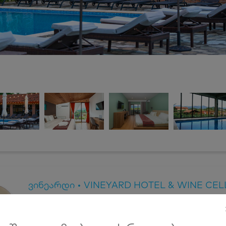
ვინეარდი • VINEYARD HOTEL & WINE CEL
1-15 ივნისი, კახეთში ნომრები 2, 3 ან 4 სტუმარზე საუზ
აივნით, ღია და დახურული აუზით