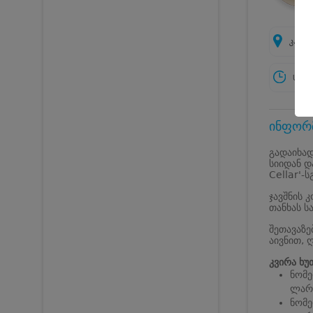
კახე
სამუ
ინფორმ
გადაიხად
სიიდან დ
Cellar'-ს
ჯავშნის 
თანხას ს
შეთავაზე
აივნით, 
კვირა ხუ
ნომე
ლარ
ნომე