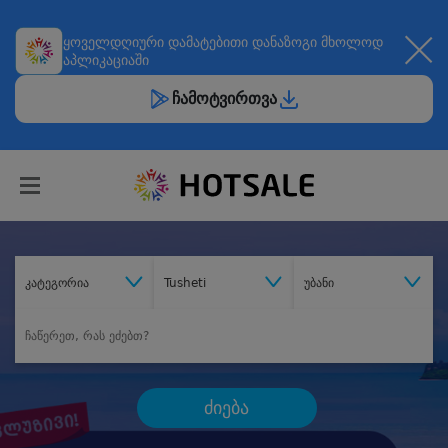
ყოველდღიური
დამატებითი დანაზოგი
მხოლოდ
აპლიკაციაში
ჩამოტვირთვა
კატეგორია
Tusheti
უბანი
ძიება