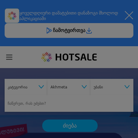
ყოველდღიური
დამატებითი დანაზოგი
მხოლოდ
აპლიკაციაში
ჩამოტვირთვა
კატეგორია
Akhmeta
უბანი
ძიება