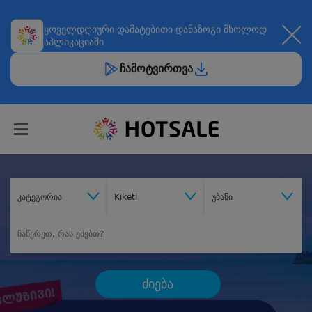
ყოველდღიური
დამატებითი დანაზოგი
მხოლოდ
აპლიკაციაში
ჩამოტვირთვა
კატეგორია
Kiketi
უბანი
ძიება