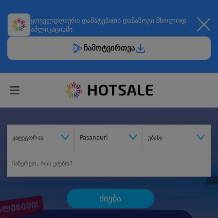
ყოველდღიური
დამატებითი დანაზოგი
მხოლოდ
აპლიკაციაში
ჩამოტვირთვა
კატეგორია
Pasanauri
უბანი
ძიება