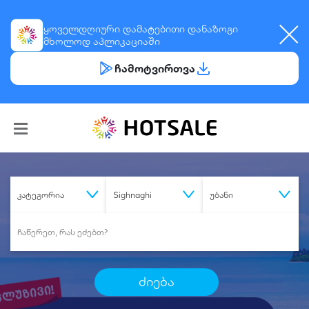
ყოველდღიური
დამატებითი დანაზოგი
მხოლოდ აპლიკაციაში
ჩამოტვირთვა
კატეგორია
Sighnaghi
უბანი
ძიება