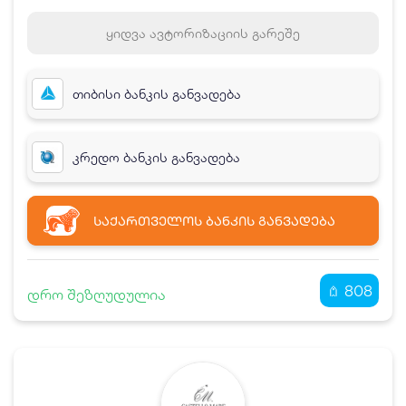
ყიდვა ავტორიზაციის გარეშე
თიბისი ბანკის განვადება
კრედო ბანკის განვადება
ᲡᲐᲥᲐᲠᲗᲕᲔᲚᲝᲡ ᲑᲐᲜᲙᲘᲡ ᲒᲐᲜᲕᲐᲓᲔᲑᲐ
808
დრო შეზღუდულია