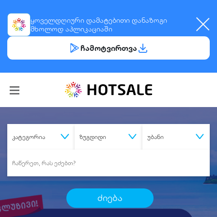
ყოველდღიური
დამატებითი დანაზოგი
მხოლოდ აპლიკაციაში
ჩამოტვირთვა
კატეგორია
ზუგდიდი
უბანი
ძიება