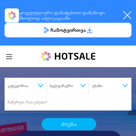
ყოველდღიური
დამატებითი დანაზოგი
მხოლოდ აპლიკაციაში
ჩამოტვირთვა
კატეგორია
ხელვაჩაური
უბანი
ძიება