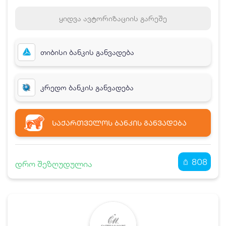
ყიდვა ავტორიზაციის გარეშე
თიბისი ბანკის განვადება
კრედო ბანკის განვადება
ᲡᲐᲥᲐᲠᲗᲕᲔᲚᲝᲡ ᲑᲐᲜᲙᲘᲡ ᲒᲐᲜᲕᲐᲓᲔᲑᲐ
808
დრო შეზღუდულია