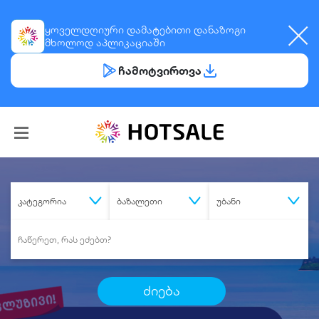
ყოველდღიური
დამატებითი დანაზოგი
მხოლოდ აპლიკაციაში
ჩამოტვირთვა
კატეგორია
ბაზალეთი
უბანი
ძიება