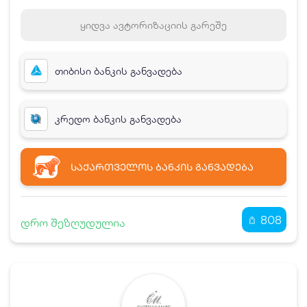
ყიდვა ავტორიზაციის გარეშე
თიბისი ბანკის განვადება
კრედო ბანკის განვადება
ᲡᲐᲥᲐᲠᲗᲕᲔᲚᲝᲡ ᲑᲐᲜᲙᲘᲡ ᲒᲐᲜᲕᲐᲓᲔᲑᲐ
808
დრო შეზღუდულია