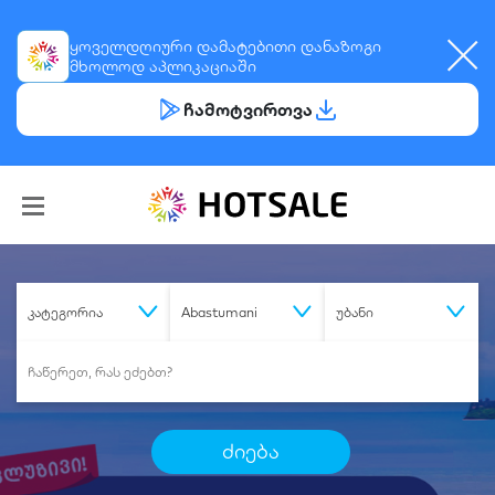
ყოველდღიური
დამატებითი დანაზოგი
მხოლოდ აპლიკაციაში
ჩამოტვირთვა
კატეგორია
Abastumani
უბანი
ძიება