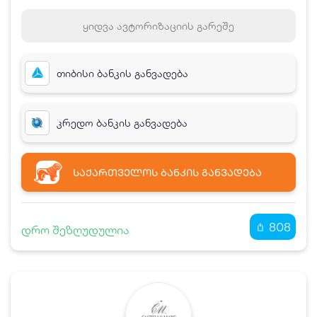
ყიდვა ავტორიზაციის გარეშე
თიბისი ბანკის განვადება
კრედო ბანკის განვადება
ᲡᲐᲥᲐᲠᲗᲕᲔᲚᲝᲡ ᲑᲐᲜᲙᲘᲡ ᲒᲐᲜᲕᲐᲓᲔᲑᲐ
808
დრო შეზღუდულია