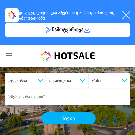
ყოველდღიური
დამატებითი დანაზოგი
მხოლოდ
აპლიკაციაში
ჩამოტვირთვა
კატეგორია
ცხვარიჭამია
უბანი
ძიება
შეიძინე
სასურველი მომსახურება