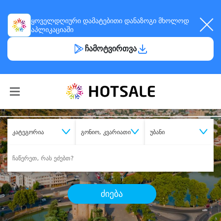
ყოველდღიური
დამატებითი დანაზოგი
მხოლოდ
აპლიკაციაში
ჩამოტვირთვა
კატეგორია
გონიო, კვარიათი
უბანი
ძიება
შეიძინე
სასურველი მომსახურება