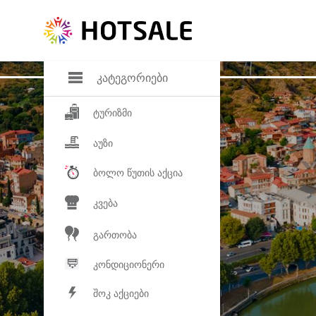
დანაზოგი
საყვარელ პროდ
კატეგორიები
ტურიზმი
აუზი
ბოლო წუთის აქცია
კვება
გართობა
კონდიციონერი
შოკ აქციები