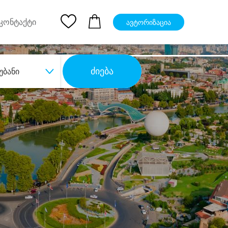
pp
Ios App
კონტაქტი
ავტორიზაცია
ძიება
უბანი
ბა
დიდი დანაზოგით