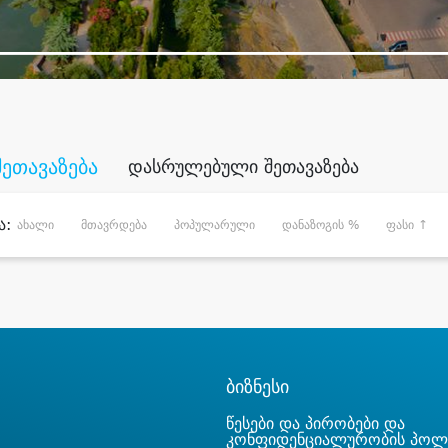
შეთავაზება
დასრულებული შეთავაზება
ა:
ახალი
მთავრდება
პოპულარული
დანაზოგის %
ფასი ↑
ბიზნესი
წესები და პირობები და
კონფიდენციალურობის პოლ