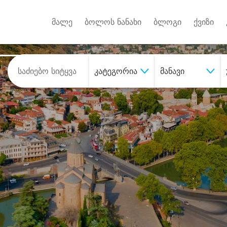
Android A
უქტებზე
მალე
ბოლოს ნანახი
ბლოგი
ქვიზი
კატეგორია
მანავი
შეიძინე
სასურველი მომსახურე