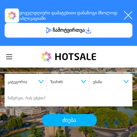
ყოველდღიური
დამატებითი დანაზოგი
მხოლოდ
აპლიკაციაში
ჩამოტვირთვა
კატეგორია
Tusheti
უბანი
ძიება
შეიძინე
სასურველი მომსახურება