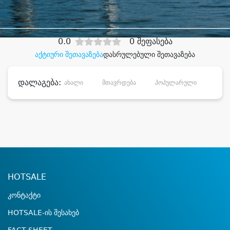
დიდი დანაზოგით
0.0
0 შეფასება
აქტიური შეთავაზება
დასრულებული შეთავაზება
დალაგება:
ახალი
მთავრდება
პოპულარული
დანა
HOTSALE
კონტაქტი
HOTSALE-ის შესახებ