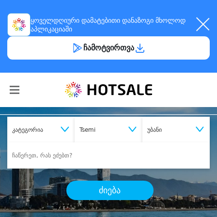
ყოველდღიური
დამატებითი დანაზოგი
მხოლოდ
აპლიკაციაში
ჩამოტვირთვა
კატეგორია
Tsemi
უბანი
ძიება
შეიძინე
სასურველი მომსახურება