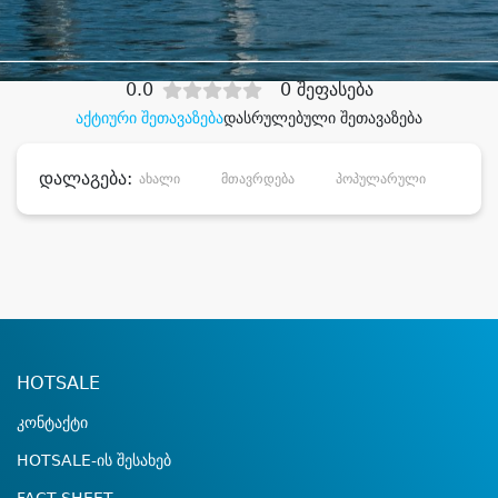
დიდი დანაზოგით
0.0
0 შეფასება
აქტიური შეთავაზება
დასრულებული შეთავაზება
დალაგება:
ახალი
მთავრდება
პოპულარული
დანა
HOTSALE
კონტაქტი
HOTSALE-ის შესახებ