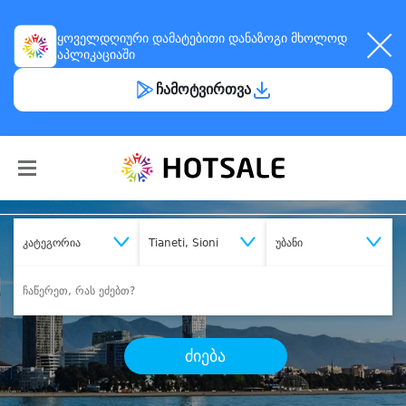
ყოველდღიური
დამატებითი დანაზოგი
მხოლოდ
აპლიკაციაში
ჩამოტვირთვა
კატეგორია
Tianeti, Sioni
უბანი
ძიება
შეიძინე
სასურველი მომსახურება