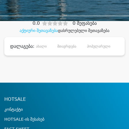
დიდი დანაზოგით
0.0
0 შეფასება
აქტიური შეთავაზება
დასრულებული შეთავაზება
დალაგება:
ახალი
მთავრდება
პოპულარული
დანა
HOTSALE
კონტაქტი
HOTSALE-ის შესახებ