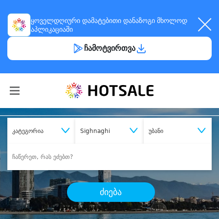
ყოველდღიური
დამატებითი დანაზოგი
მხოლოდ
აპლიკაციაში
ჩამოტვირთვა
კატეგორია
Sighnaghi
უბანი
ძიება
შეიძინე
სასურველი მომსახურება