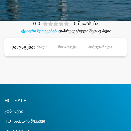
დიდი დანაზოგით
0.0
0 შეფასება
აქტიური შეთავაზება
დასრულებული შეთავაზება
დალაგება:
ახალი
მთავრდება
პოპულარული
დანა
HOTSALE
კონტაქტი
HOTSALE-ის შესახებ