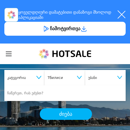
ყოველდღიური
დამატებითი დანაზოგი
მხოლოდ
აპლიკაციაში
ჩამოტვირთვა
კატეგორია
Тбилиси
უბანი
ძიება
შეიძინე
სასურველი მომსახურება