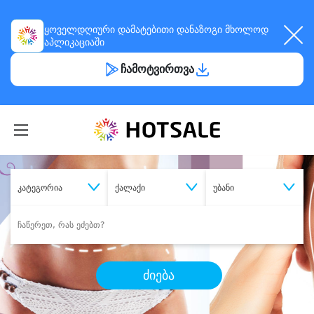
ყოველდღიური
დამატებითი დანაზოგი
მხოლოდ
აპლიკაციაში
ჩამოტვირთვა
კატეგორია
ქალაქი
უბანი
ძიება
შეიძინე
სასურველი მომსახურება