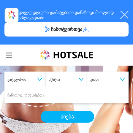
ყოველდღიური
დამატებითი დანაზოგი
მხოლოდ
აპლიკაციაში
ჩამოტვირთვა
კატეგორია
მესტია
უბანი
ძიება
შეიძინე
სასურველი მომსახურება