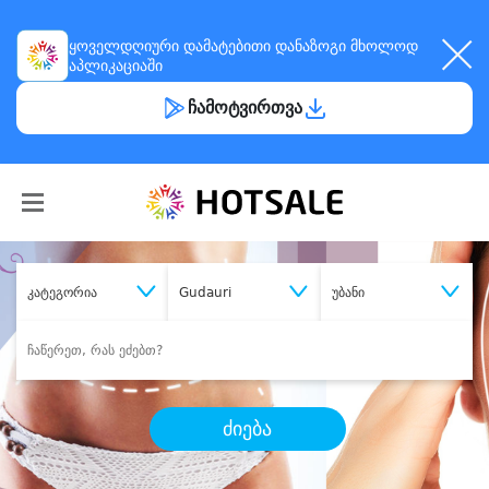
ყოველდღიური
დამატებითი დანაზოგი
მხოლოდ
აპლიკაციაში
ჩამოტვირთვა
კატეგორია
Gudauri
უბანი
ძიება
შეიძინე
სასურველი მომსახურება