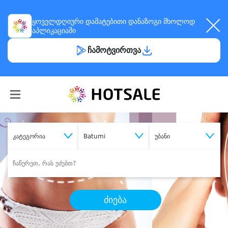
ყოველდღიური
დამატებითი დანაზოგი
მხოლოდ
აპლიკაციაში
ჩამოტვირთვა
კატეგორია
Batumi
უბანი
ძიება
შეიძინე
სასურველი მომსახურება