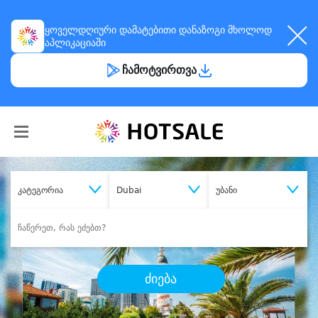
ყოველდღიური
დამატებითი დანაზოგი
მხოლოდ
აპლიკაციაში
ჩამოტვირთვა
კატეგორია
Dubai
უბანი
ძიება
შეიძინე
სასურველი მომსახურება