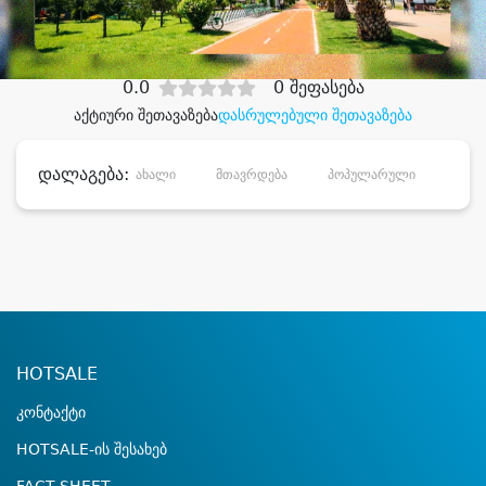
დიდი დანაზოგით
0.0
0 შეფასება
აქტიური შეთავაზება
დასრულებული შეთავაზება
დალაგება:
ახალი
მთავრდება
პოპულარული
დანა
HOTSALE
კონტაქტი
HOTSALE-ის შესახებ