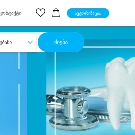
pp
Ios App
კონტაქტი
ავტორიზაცია
ძიება
უბანი
ბა
დიდი დანაზოგით