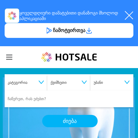
ყოველდღიური
დამატებითი დანაზოგი
მხოლოდ
აპლიკაციაში
ჩამოტვირთვა
კატეგორია
ქვიშხეთი
უბანი
ძიება
შეიძინე
სასურველი მომსახურება