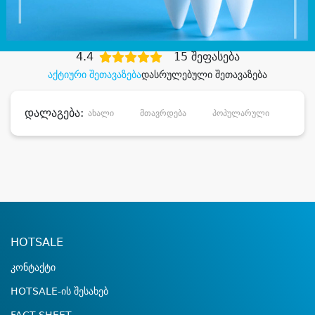
დიდი დანაზოგით
4.4
15 შეფასება
აქტიური შეთავაზება
დასრულებული შეთავაზება
დალაგება:
ახალი
მთავრდება
პოპულარული
დანა
HOTSALE
კონტაქტი
HOTSALE-ის შესახებ