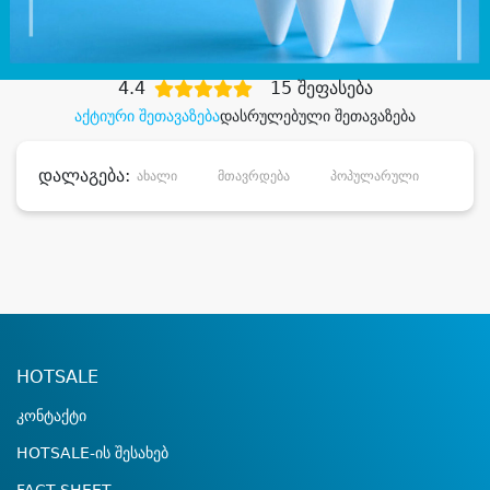
დიდი დანაზოგით
4.4
15 შეფასება
აქტიური შეთავაზება
დასრულებული შეთავაზება
დალაგება:
ახალი
მთავრდება
პოპულარული
დანა
HOTSALE
კონტაქტი
HOTSALE-ის შესახებ