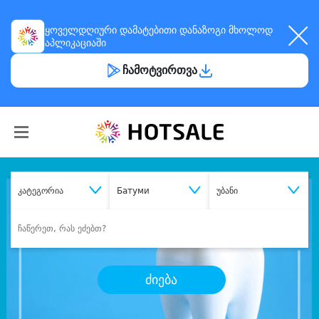
ყოველდღიური
დამატებითი დანაზოგი
მხოლოდ
აპლიკაციაში
ჩამოტვირთვა
კატეგორია
Батуми
უბანი
ძიება
შეიძინე
სასურველი მომსახურება