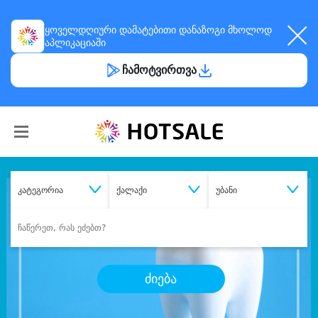
ყოველდღიური
დამატებითი დანაზოგი
მხოლოდ
აპლიკაციაში
ჩამოტვირთვა
კატეგორია
ქალაქი
უბანი
ძიება
შეიძინე
სასურველი მომსახურება