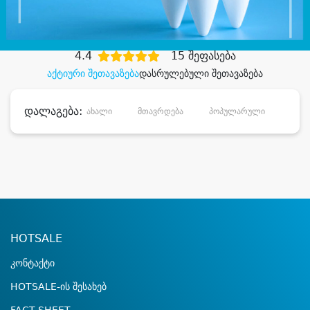
დიდი დანაზოგით
4.4
15 შეფასება
აქტიური შეთავაზება
დასრულებული შეთავაზება
დალაგება:
ახალი
მთავრდება
პოპულარული
დანა
HOTSALE
კონტაქტი
HOTSALE-ის შესახებ