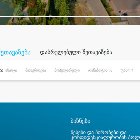
შეთავაზება
დასრულებული შეთავაზება
ა:
ახალი
მთავრდება
პოპულარული
დანაზოგის %
ფასი ↑
ბიზნესი
წესები და პირობები და
კონფიდენციალურობის პოლ