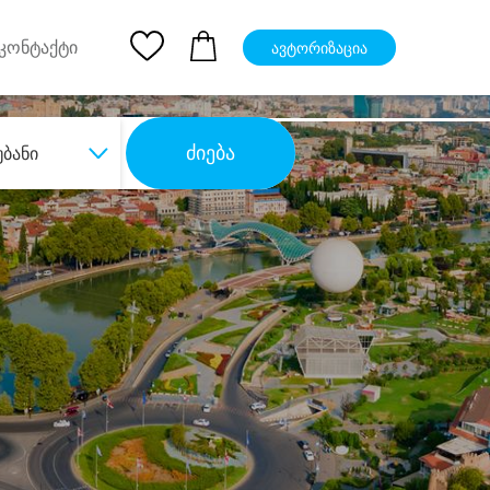
pp
Ios App
კონტაქტი
ავტორიზაცია
ძიება
უბანი
ბა
დიდი დანაზოგით