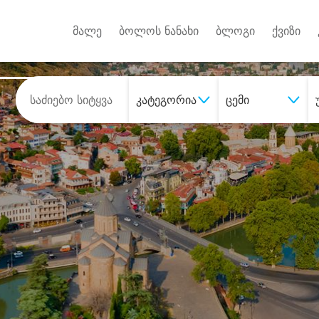
Android A
უქტებზე
მალე
ბოლოს ნანახი
ბლოგი
ქვიზი
კატეგორია
ცემი
შეიძინე
სასურველი მომსახურე