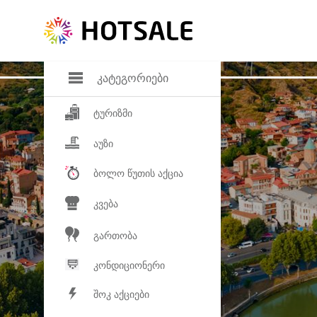
დანაზოგი
საყვარელ პროდ
კატეგორიები
ტურიზმი
აუზი
ბოლო წუთის აქცია
კვება
გართობა
კონდიციონერი
შოკ აქციები