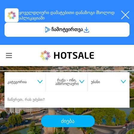
ყოველდღიური
დამატებითი დანაზოგი
მხოლოდ
აპლიკაციაში
ჩამოტვირთვა
რაჭა - ონი,
კატეგორია
უბანი
ამბროლაური
ძიება
შეიძინე
სასურველი მომსახურება