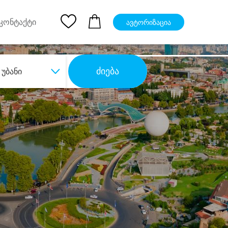
pp
Ios App
კონტაქტი
ავტორიზაცია
ძიება
უბანი
ბა
დიდი დანაზოგით