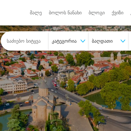
Android A
უქტებზე
მალე
ბოლოს ნანახი
ბლოგი
ქვიზი
კატეგორია
ბაღდათი
შეიძინე
სასურველი მომსახურე