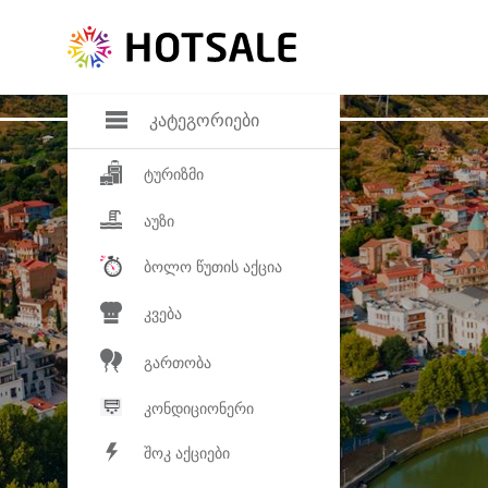
დანაზოგი
საყვარელ პროდ
კატეგორიები
ტურიზმი
აუზი
ბოლო წუთის აქცია
კვება
გართობა
კონდიციონერი
შოკ აქციები