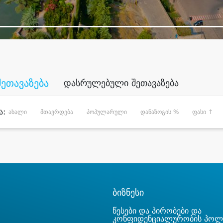
შეთავაზება
დასრულებული შეთავაზება
ა:
ახალი
მთავრდება
პოპულარული
დანაზოგის %
ფასი ↑
ბიზნესი
წესები და პირობები და
კონფიდენციალურობის პოლ