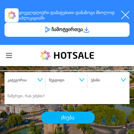
ყოველდღიური
დამატებითი დანაზოგი
მხოლოდ
აპლიკაციაში
ჩამოტვირთვა
კატეგორია
ზუგდიდი
უბანი
ძიება
შეიძინე
სასურველი მომსახურება