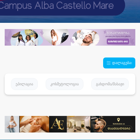
დალაგება:
ეპილაცია
კოსმეტოლოგია
გახდომა/მასაჟი