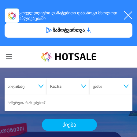
ყოველდღიური
დამატებითი დანაზოგი
მხოლოდ
აპლიკაციაში
ჩამოტვირთვა
სილამაზე
Racha
უბანი
ძიება