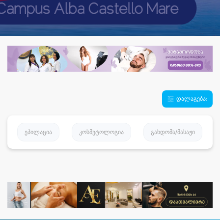
დალაგება:
ეპილაცია
კოსმეტოლოგია
გახდომა/მასაჟი