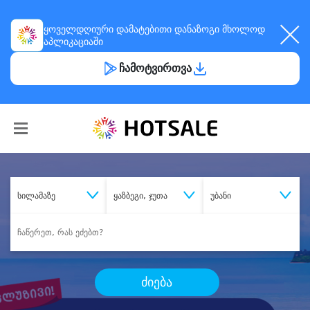
ყოველდღიური
დამატებითი დანაზოგი
მხოლოდ
აპლიკაციაში
ჩამოტვირთვა
სილამაზე
ყაზბეგი, ჯუთა
უბანი
ძიება