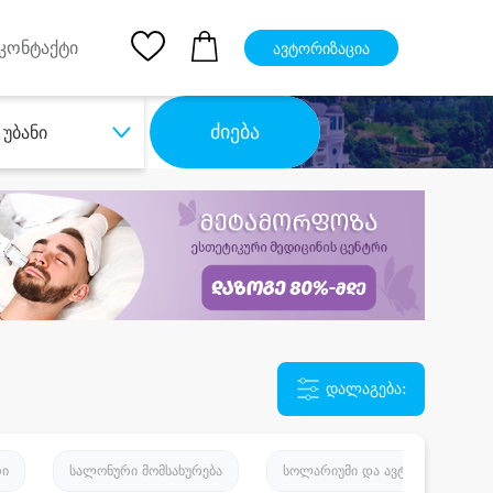
pp
Ios App
კონტაქტი
ავტორიზაცია
ძიება
უბანი
დალაგება:
რი
სალონური მომსახურება
სოლარიუმი და ავტორუჯი