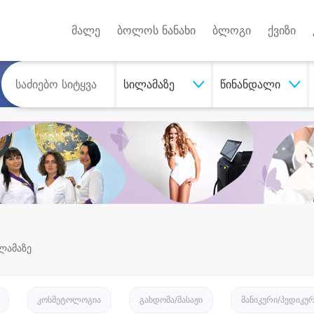
Android A
უქტებზე
მალე
ბოლოს ნანახი
ბლოგი
ქვიზი
სილამაზე
წინანდალი
ილამაზე
კოსმეტოლოგია
გახდომა/მასაჟი
მანიკური/პედიკუ