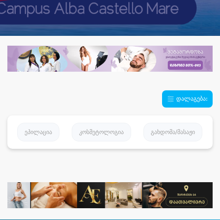
დალაგება:
ეპილაცია
კოსმეტოლოგია
გახდომა/მასაჟი