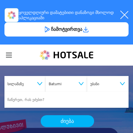
ყოველდღიური
დამატებითი დანაზოგი
მხოლოდ
აპლიკაციაში
ჩამოტვირთვა
სილამაზე
Batumi
უბანი
ძიება