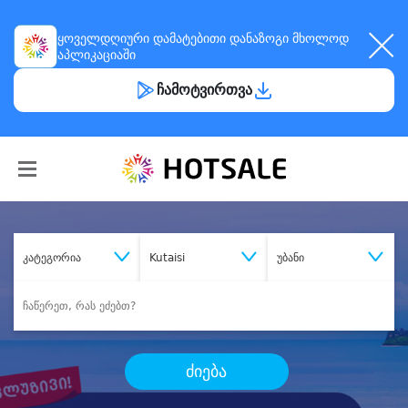
ყოველდღიური
დამატებითი დანაზოგი
მხოლოდ
აპლიკაციაში
ჩამოტვირთვა
კატეგორია
Kutaisi
უბანი
ძიება