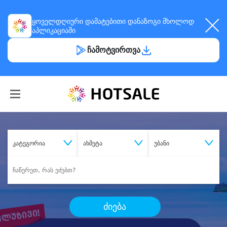
ყოველდღიური
დამატებითი დანაზოგი
მხოლოდ
აპლიკაციაში
ჩამოტვირთვა
კატეგორია
ახმეტა
უბანი
ძიება