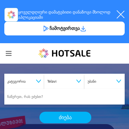
ყოველდღიური
დამატებითი დანაზოგი
მხოლოდ
აპლიკაციაში
ჩამოტვირთვა
კატეგორია
Telavi
უბანი
ძიება