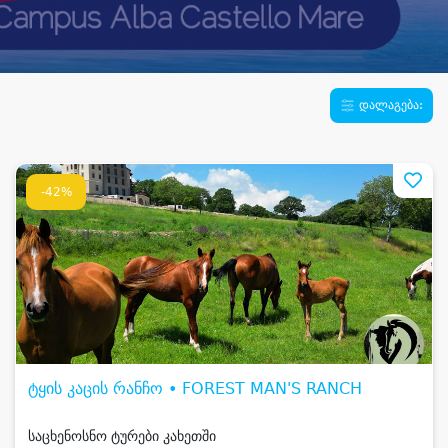
დალაგება:
-42%
ტყის კაცის რანჩო • FOREST MAN'S RANCH
საცხენოსნო ტურები კახეთში