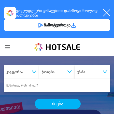
ყოველდღიური
დამატებითი დანაზოგი
მხოლოდ
აპლიკაციაში
ჩამოტვირთვა
კატეგორია
ჭიათურა
უბანი
ძიება