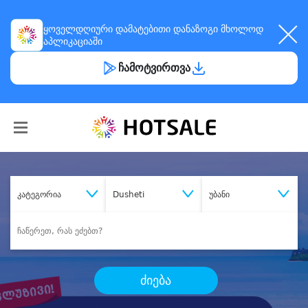
ყოველდღიური
დამატებითი დანაზოგი
მხოლოდ
აპლიკაციაში
ჩამოტვირთვა
კატეგორია
Dusheti
უბანი
ძიება